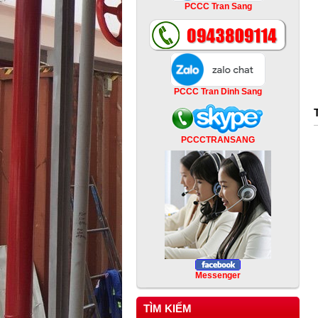
PCCC Tran Sang
PCCC Tran Dinh Sang
PCCCTRANSANG
Messenger
TÌM KIẾM