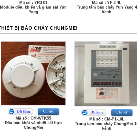
Mã số : YR3-01
Mã số : YF-3-4L
Module điều khiển và giám sát Yun
Trung tâm báo cháy Yun Yang 4
Yang
kênh
THIẾT BỊ BÁO CHÁY CHUNGMEI
Chi tiết
Đặt hàng
Chi tiết
Đặt hàng
Mã số : CM-WTK55
Mã số : CM-P1-10L
Đầu báo khói và nhiệt kết hợp
Trung tâm báo cháy ChungMei 1
ChungMei
kênh