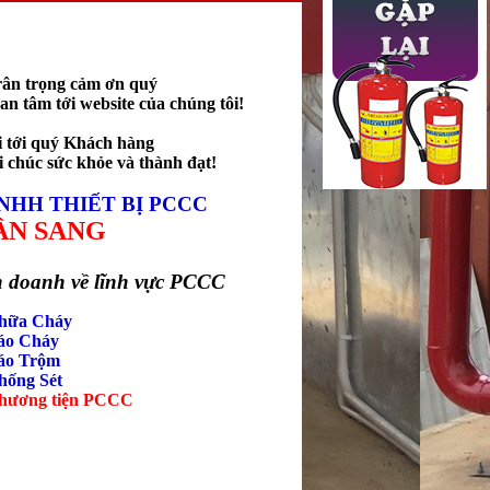
trân trọng cảm ơn quý
n tâm tới website của chúng tôi!
i tới quý Khách hàng
ời chúc sức khỏe và thành đạt!
HH THIẾT BỊ PCCC
SANG
doanh về lĩnh vực PCCC
Chữa Cháy
áo Cháy
áo Trộm
hống Sét
phương tiện PCCC