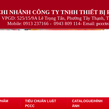
CHI NHÁNH CÔNG TY TNHH THIẾT BỊ
VPGD: 525/15/9A Lê Trọng Tấn, Phường Tây Thạnh, 
Mobile:
0913 237166 -
0943 809 114
- Email:
pccct
PHẨM
TIÊU CHUẨN LUẬT
CATALOGUE/HÌNH
PCCC
ẢNH