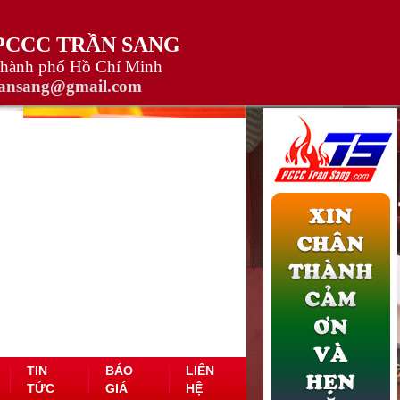
 PCCC TRẦN SANG
Thành phố Hồ Chí Minh
ransang@gmail.com
TIN
BÁO
LIÊN
TỨC
GIÁ
HỆ