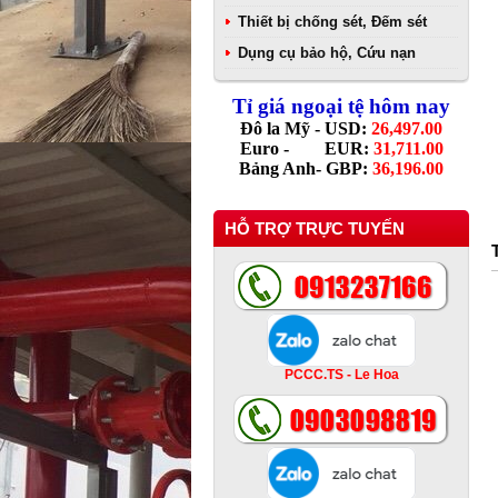
Thiết bị chống sét, Đếm sét
Dụng cụ bảo hộ, Cứu nạn
Tỉ giá ngoại tệ hôm nay
Đô la Mỹ - USD:
26,497.00
Euro - EUR:
31,711.00
Bảng Anh- GBP:
36,196.00
HỖ TRỢ TRỰC TUYẾN
PCCC.TS - Le Hoa