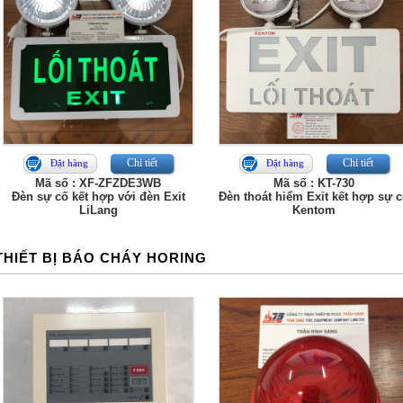
Chi tiết
Chi tiết
Đặt hàng
Đặt hàng
Mã số : XF-ZFZDE3WB
Mã số : KT-730
Đèn sự cố kết hợp với đèn Exit
Đèn thoát hiểm Exit kết hợp sự 
LiLang
Kentom
THIẾT BỊ BÁO CHÁY HORING