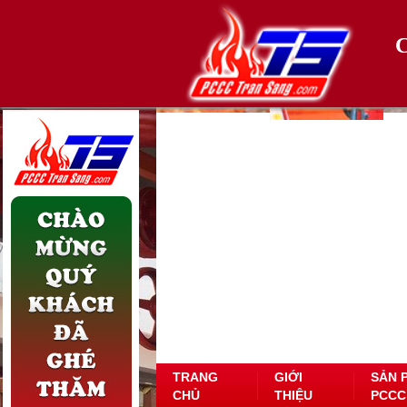
TRANG
GIỚI
SẢN 
CHỦ
THIỆU
PCCC