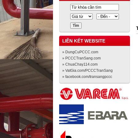
LIÊN KẾT WEBSITE
» DungCuPCCC.com
» PCCCTranSang.com
» ChuaChay114.com
» VatGia.com/PCCCTranSang
» facebook.com/transangpccc