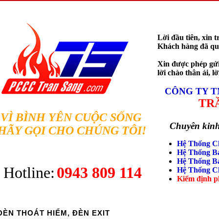
Lời đầu tiên, xin 
Khách hàng đã qua
Xin được phép gử
lời chào thân ái, l
CÔNG TY TN
TRẦN 
VÌ BÌNH YÊN CUỘC SỐNG
Chuyên kinh 
HÃY GỌI CHO CHÚNG TÔI!
Hệ Thống 
Hệ Thống B
Hệ Thống B
Hotline:
0943 809 114
Hệ Thống C
Kiểm định 
ĐÈN THOÁT HIỂM, ĐÈN EXIT