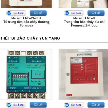
Chi tiết
Chi tiết
Đặt hàng
Đặt hàng
Mã số : FMS-P6-5LA
Mã số : FMS-R
Tủ trung tâm báo cháy thường
Trung tâm báo cháy địa chỉ
Formosa
Formosa 1-4 loop
THIẾT BỊ BÁO CHÁY YUN YANG
Chi tiết
Chi tiết
Đặt hàng
Đặt hàng