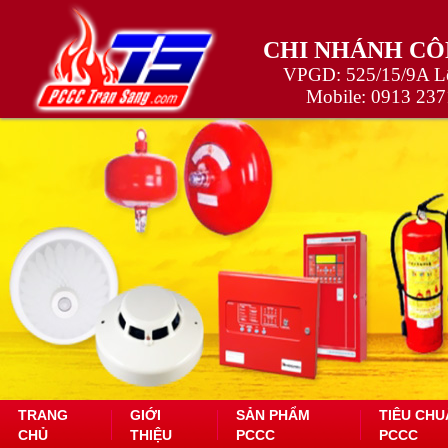
CHI NHÁNH CÔ
VPGD: 525/15/9A Lê
Mobile:
0913 237
TRANG
GIỚI
SẢN PHẨM
TIÊU CHU
CHỦ
THIỆU
PCCC
PCCC