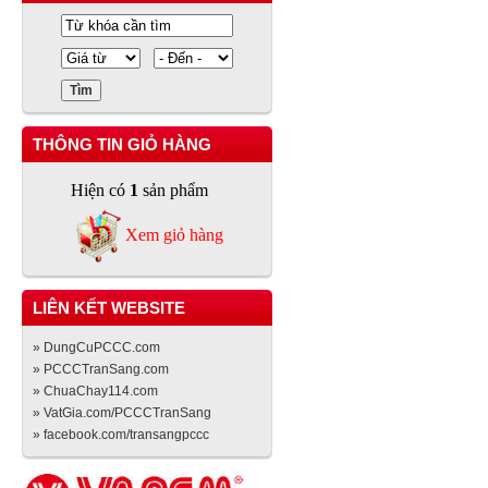
THÔNG TIN GIỎ HÀNG
Hiện có
1
sản phẩm
Xem giỏ hàng
LIÊN KẾT WEBSITE
» DungCuPCCC.com
» PCCCTranSang.com
» ChuaChay114.com
» VatGia.com/PCCCTranSang
» facebook.com/transangpccc