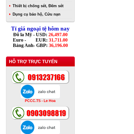
Thiết bị chống sét, Đếm sét
Dụng cụ bảo hộ, Cứu nạn
Tỉ giá ngoại tệ hôm nay
Đô la Mỹ - USD:
26,497.00
Euro - EUR:
31,711.00
Bảng Anh- GBP:
36,196.00
HỖ TRỢ TRỰC TUYẾN
PCCC.TS - Le Hoa