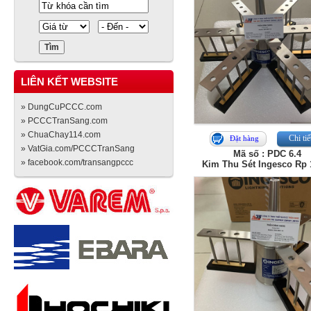
LIÊN KẾT WEBSITE
» DungCuPCCC.com
» PCCCTranSang.com
» ChuaChay114.com
Chi tiế
Đặt hàng
» VatGia.com/PCCCTranSang
Mã số : PDC 6.4
» facebook.com/transangpccc
Kim Thu Sét Ingesco Rp