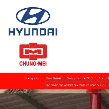
Trang chủ
|
Giới thiệu
|
Sản phẩm PCCC
|
Tiêu 
Bản quyền của website này thuộc về Công ty TNHH T