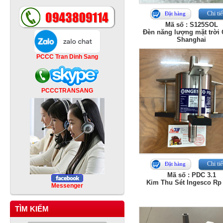
Chi tiế
Đặt hàng
Mã số : S125SOL
Đèn năng lượng mặt trời 
Shanghai
PCCC Tran Dinh Sang
PCCCTRANSANG
Chi tiế
Đặt hàng
Mã số : PDC 3.1
Kim Thu Sét Ingesco Rp
Messenger
TÌM KIẾM