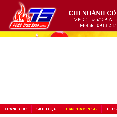
CHI NHÁNH CÔ
VPGD: 525/15/9A Lê
Mobile:
0913 237
TRANG CHỦ
GIỚI THIỆU
SẢN PHẨM PCCC
TIÊU