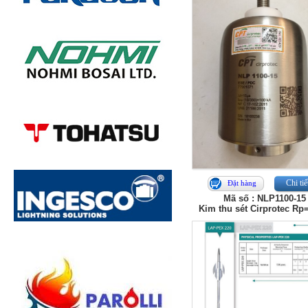
Chi tiế
Đặt hàng
Mã số : NLP1100-15
Kim thu sét Cirprotec Rp