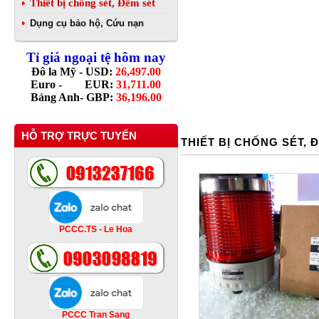
Thiết bị chống sét, Đếm sét
Dụng cụ bảo hộ, Cứu nạn
Tỉ giá ngoại tệ hôm nay
Đô la Mỹ - USD:
26,497.00
Euro - EUR:
31,711.00
Bảng Anh- GBP:
36,196.00
HỖ TRỢ TRỰC TUYẾN
THIẾT BỊ CHỐNG SÉT, 
PCCC.TS - Le Hoa
PCCC Tran Sang