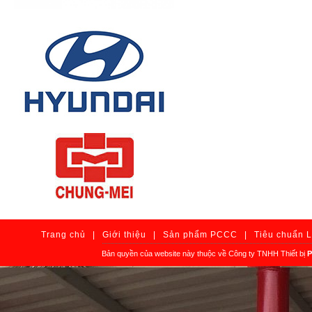
Trang chủ
|
Giới thiệu
|
Sản phẩm PCCC
|
Tiêu chuẩn 
Bản quyền của website này thuộc về Công ty TNHH Thiết bị
P