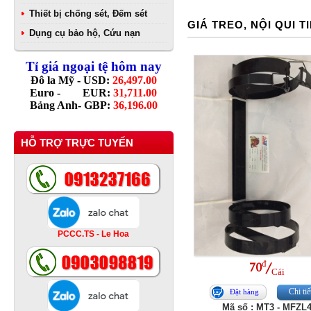
Thiết bị chống sét, Đếm sét
GIÁ TREO, NỘI QUI T
Dụng cụ bảo hộ, Cứu nạn
Tỉ giá ngoại tệ hôm nay
Đô la Mỹ - USD:
26,497.00
Euro - EUR:
31,711.00
Bảng Anh- GBP:
36,196.00
HỖ TRỢ TRỰC TUYẾN
PCCC.TS - Le Hoa
đ
70
/
Cái
Chi tiế
Đặt hàng
Mã số : MT3 - MFZL