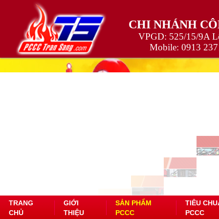
CHI NHÁNH CÔ
VPGD: 525/15/9A Lê
Mobile:
0913 237
TRANG
GIỚI
SẢN PHẨM
TIÊU CHU
CHỦ
THIỆU
PCCC
PCCC