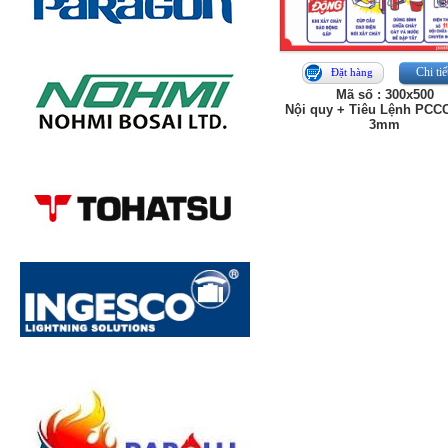
Chi tiế
Đặt hàng
Mã số : 300x500
Nội quy + Tiêu Lệnh PCC
3mm