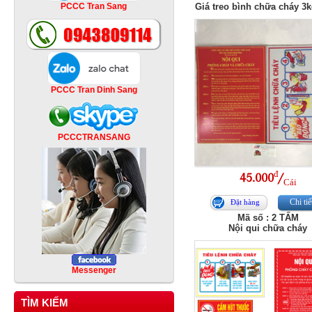
PCCC Tran Sang
Giá treo bình chữa cháy 3k
PCCC Tran Dinh Sang
PCCCTRANSANG
đ
45.000
/
Cái
Chi tiế
Đặt hàng
Mã số : 2 TẤM
Nội qui chữa cháy
Messenger
TÌM KIẾM