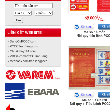
đ
69.000
/
Cái
Chi tiế
Đặt hàng
Mã số : 4 món
LIÊN KẾT WEBSITE
Nội quy tiêu lệnh PC
» DungCuPCCC.com
» PCCCTranSang.com
» ChuaChay114.com
» VatGia.com/PCCCTranSang
» facebook.com/transangpccc
Chi tiế
Đặt hàng
Mã số : 330X450
Nội quy + Tiêu Lệnh PCC