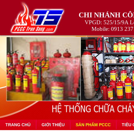
CHI NHÁNH CÔ
VPGD: 525/15/9A Lê
Mobile:
0913 237
TRANG CHỦ
GIỚI THIỆU
SẢN PHẨM PCCC
TIÊU