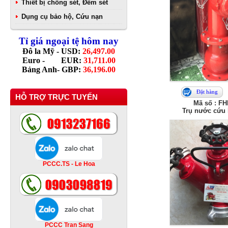
Thiết bị chống sét, Đếm sét
Dụng cụ bảo hộ, Cứu nạn
Tỉ giá ngoại tệ hôm nay
Đô la Mỹ - USD:
26,497.00
Euro - EUR:
31,711.00
Bảng Anh- GBP:
36,196.00
Đặt hàng
HỖ TRỢ TRỰC TUYẾN
Mã số : FH
Trụ nước cứu 
PCCC.TS - Le Hoa
PCCC Tran Sang