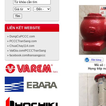
LIÊN KẾT WEBSITE
» DungCuPCCC.com
» PCCCTranSang.com
» ChuaChay114.com
» VatGia.com/PCCCTranSang
» facebook.com/transangpccc
Đặt hàng
Mã số :
Họng tiếp n