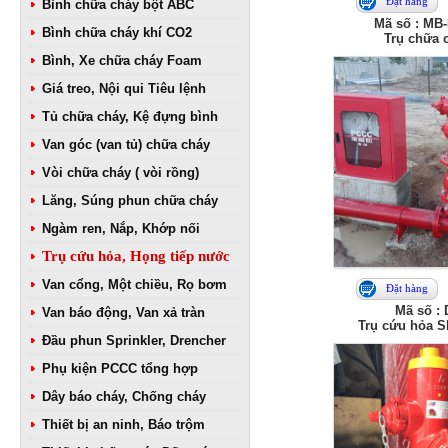
Đặt hàng
Bình chữa cháy bột ABC
Mã số : MB
Bình chữa cháy khí CO2
Trụ chữa 
Bình, Xe chữa cháy Foam
Giá treo, Nội qui Tiêu lệnh
Tủ chữa cháy, Kệ đựng bình
Van góc (van tủ) chữa cháy
Vòi chữa cháy ( vòi rồng)
Lăng, Súng phun chữa cháy
Ngàm ren, Nắp, Khớp nối
Trụ cứu hỏa, Họng tiếp nước
Van cổng, Một chiều, Rọ bơm
Đặt hàng
Mã số :
Van báo động, Van xả tràn
Trụ cứu hỏa S
Đầu phun Sprinkler, Drencher
Phụ kiện PCCC tổng hợp
Dây báo cháy, Chống cháy
Thiết bị an ninh, Báo trộm