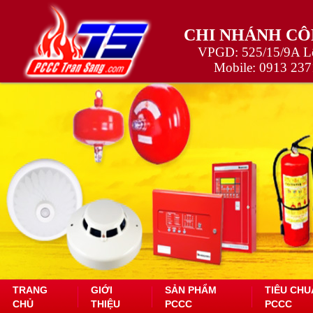
CHI NHÁNH CÔ
VPGD: 525/15/9A Lê
Mobile:
0913 237
TRANG
GIỚI
SẢN PHẨM
TIÊU CHU
CHỦ
THIỆU
PCCC
PCCC