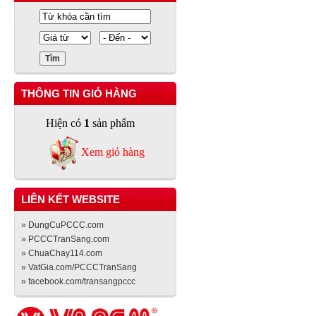
THÔNG TIN GIỎ HÀNG
Hiện có
1
sản phẩm
Xem giỏ hàng
LIÊN KẾT WEBSITE
» DungCuPCCC.com
» PCCCTranSang.com
» ChuaChay114.com
» VatGia.com/PCCCTranSang
» facebook.com/transangpccc