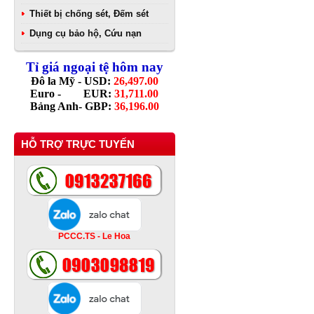
Thiết bị chống sét, Đếm sét
Dụng cụ bảo hộ, Cứu nạn
Tỉ giá ngoại tệ hôm nay
Đô la Mỹ - USD:
26,497.00
Euro - EUR:
31,711.00
Bảng Anh- GBP:
36,196.00
HỖ TRỢ TRỰC TUYẾN
PCCC.TS - Le Hoa