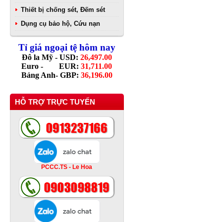
Thiết bị chống sét, Đếm sét
Dụng cụ bảo hộ, Cứu nạn
Tỉ giá ngoại tệ hôm nay
Đô la Mỹ - USD:
26,497.00
Euro - EUR:
31,711.00
Bảng Anh- GBP:
36,196.00
HỖ TRỢ TRỰC TUYẾN
PCCC.TS - Le Hoa