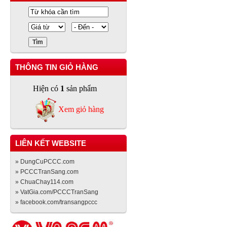
THÔNG TIN GIỎ HÀNG
Hiện có
1
sản phẩm
Xem giỏ hàng
LIÊN KẾT WEBSITE
» DungCuPCCC.com
» PCCCTranSang.com
» ChuaChay114.com
» VatGia.com/PCCCTranSang
» facebook.com/transangpccc