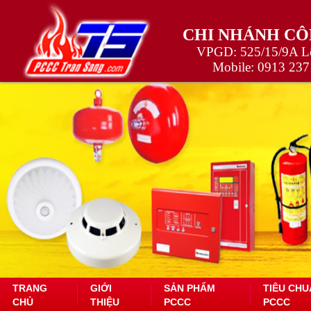
CHI NHÁNH CÔ
VPGD: 525/15/9A Lê
Mobile:
0913 237
TRANG
GIỚI
SẢN PHẨM
TIÊU CHU
CHỦ
THIỆU
PCCC
PCCC