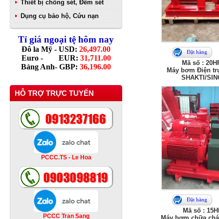
Thiết bị chống sét, Đếm sét
Dụng cụ bảo hộ, Cứu nạn
Tỉ giá ngoại tệ hôm nay
Đô la Mỹ - USD:
26,497.00
Đặt hàng
Euro - EUR:
31,711.00
Mã số : 20H
Bảng Anh- GBP:
36,196.00
Máy bơm Điện trụ
SHAKTI/SI
HỖ TRỢ TRỰC TUYẾN
PCCC.TS - Le Hoa
Đặt hàng
Mã số : 15
PCCC Tran Sang
Máy bơm chữa chá