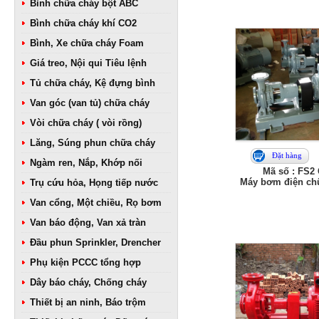
Bình chữa cháy bột ABC
Bình chữa cháy khí CO2
Bình, Xe chữa cháy Foam
Giá treo, Nội qui Tiêu lệnh
Tủ chữa cháy, Kệ đựng bình
Van góc (van tủ) chữa cháy
Vòi chữa cháy ( vòi rồng)
Lăng, Súng phun chữa cháy
Đặt hàng
Ngàm ren, Nắp, Khớp nối
Mã số : FS2
Máy bơm điện ch
Trụ cứu hỏa, Họng tiếp nước
Van cổng, Một chiều, Rọ bơm
Van báo động, Van xả tràn
Đầu phun Sprinkler, Drencher
Phụ kiện PCCC tổng hợp
Dây báo cháy, Chống cháy
Thiết bị an ninh, Báo trộm