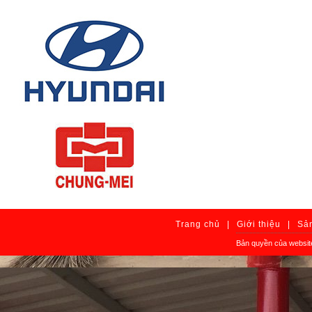
Trang chủ
|
Giới thiệu
|
Sả
Bản quyền của websit