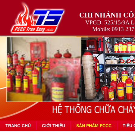
CHI NHÁNH CÔ
VPGD: 525/15/9A Lê
Mobile:
0913 237
TRANG CHỦ
GIỚI THIỆU
SẢN PHẨM PCCC
TIÊU