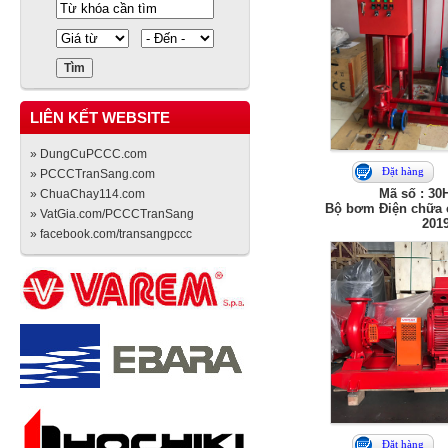
LIÊN KẾT WEBSITE
» DungCuPCCC.com
Đặt hàng
» PCCCTranSang.com
Mã số : 30
» ChuaChay114.com
Bộ bơm Điện chữa c
» VatGia.com/PCCCTranSang
201
» facebook.com/transangpccc
Đặt hàng