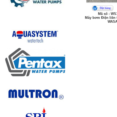
Đặt hàng
Mã số : WS
Máy bơm Điện liền 
WAS