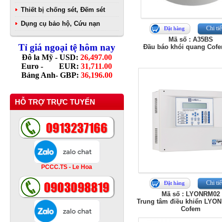
Thiết bị chống sét, Đếm sét
Dụng cụ bảo hộ, Cứu nạn
Chi tiế
Đặt hàng
Mã số : A35BS
Tỉ giá ngoại tệ hôm nay
Đầu báo khói quang Cof
Đô la Mỹ - USD:
26,497.00
Euro - EUR:
31,711.00
Bảng Anh- GBP:
36,196.00
HỖ TRỢ TRỰC TUYẾN
PCCC.TS - Le Hoa
Chi tiế
Đặt hàng
Mã số : LYONRM02
Trung tâm điều khiển LYON
Cofem