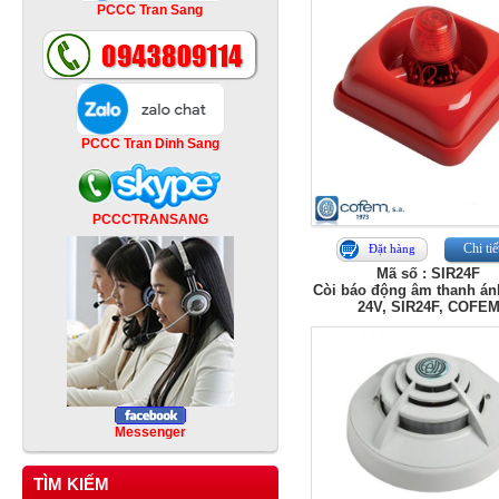
PCCC Tran Sang
PCCC Tran Dinh Sang
PCCCTRANSANG
Chi tiế
Đặt hàng
Mã số : SIR24F
Còi báo động âm thanh án
24V, SIR24F, COFE
Messenger
TÌM KIẾM