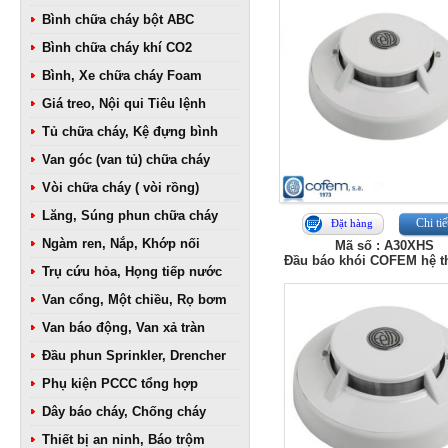
Bình chữa cháy bột ABC
Bình chữa cháy khí CO2
Bình, Xe chữa cháy Foam
Giá treo, Nội qui Tiêu lệnh
Tủ chữa cháy, Kệ đựng bình
Van góc (van tủ) chữa cháy
Vòi chữa cháy ( vòi rồng)
Lăng, Súng phun chữa cháy
Chi tiế
Đặt hàng
Ngàm ren, Nắp, Khớp nối
Mã số : A30XHS
Đầu báo khói COFEM hệ 
Trụ cứu hỏa, Họng tiếp nước
Van cổng, Một chiều, Rọ bơm
Van báo động, Van xả tràn
Đầu phun Sprinkler, Drencher
Phụ kiện PCCC tổng hợp
Dây báo cháy, Chống cháy
Thiết bị an ninh, Báo trộm