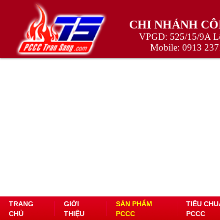
CHI NHÁNH CÔ
VPGD: 525/15/9A Lê
Mobile:
0913 237
TRANG
GIỚI
SẢN PHẨM
TIÊU CHU
CHỦ
THIỆU
PCCC
PCCC