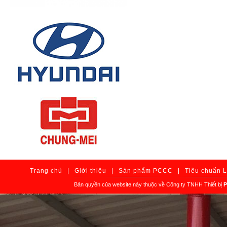
Trang chủ
|
Giới thiệu
|
Sản phẩm PCCC
|
Tiêu chuẩn 
Bản quyền của website này thuộc về Công ty TNHH Thiết bị
P