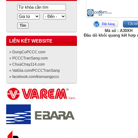
Chi tiế
Đặt hàng
Mã số : A30XH
Đầu dò khói quang kết hợp 
LIÊN KẾT WEBSITE
» DungCuPCCC.com
» PCCCTranSang.com
» ChuaChay114.com
» VatGia.com/PCCCTranSang
» facebook.com/transangpccc