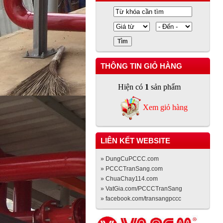
THÔNG TIN GIỎ HÀNG
Hiện có
1
sản phẩm
Xem giỏ hàng
LIÊN KẾT WEBSITE
» DungCuPCCC.com
» PCCCTranSang.com
» ChuaChay114.com
» VatGia.com/PCCCTranSang
» facebook.com/transangpccc