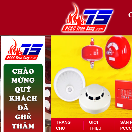
TRANG
GIỚI
SẢN 
CHỦ
THIỆU
PCCC