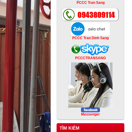
PCCC Tran Sang
PCCC Tran Dinh Sang
PCCCTRANSANG
Messenger
TÌM KIẾM