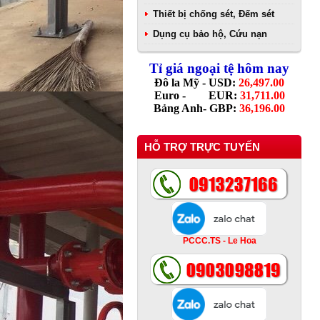
Thiết bị chống sét, Đếm sét
Dụng cụ bảo hộ, Cứu nạn
Tỉ giá ngoại tệ hôm nay
Đô la Mỹ - USD:
26,497.00
Euro - EUR:
31,711.00
Bảng Anh- GBP:
36,196.00
HỖ TRỢ TRỰC TUYẾN
PCCC.TS - Le Hoa