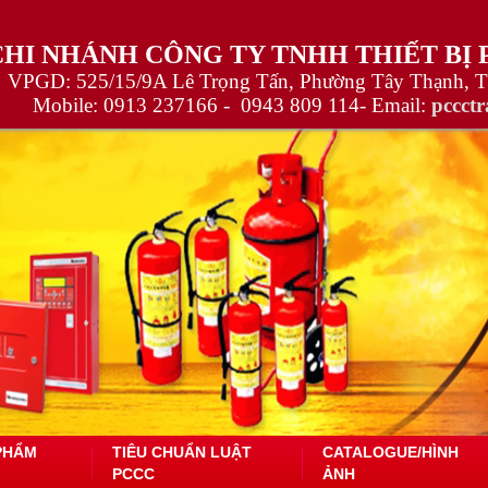
CHI NHÁNH CÔNG TY TNHH THIẾT BỊ
VPGD: 525/15/9A Lê Trọng Tấn, Phường Tây Thạnh, 
Mobile:
0913 237166 -
0943 809 114
- Email:
pccct
PHẨM
TIÊU CHUẨN LUẬT
CATALOGUE/HÌNH
PCCC
ẢNH