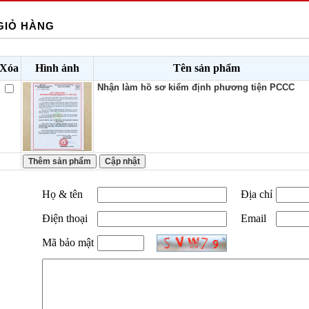
GIỎ HÀNG
Xóa
Hình ảnh
Tên sản phẩm
Nhận làm hồ sơ kiểm định phương tiện PCCC
Họ & tên
Địa chỉ
Điện thoại
Email
Mã bảo mật