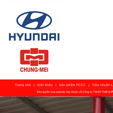
Trang chủ
|
Giới thiệu
|
Sản phẩm PCCC
|
Tiêu chuẩn 
Bản quyền của website này thuộc về Công ty TNHH Thiết bị
P