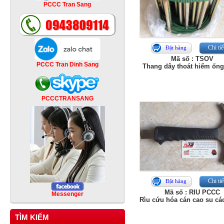
PCCC Tran Sang
Chi tiế
Đặt hàng
Mã số : TSOV
PCCC Tran Dinh Sang
Thang dây thoát hiểm ốn
PCCCTRANSANG
Chi tiế
Đặt hàng
Mã số : RIU PCCC
Messenger
Rìu cứu hóa cán cao su cá
TÌM KIẾM