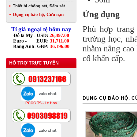
Thiết bị chống sét, Đếm sét
Ứng dụng
Dụng cụ bảo hộ, Cứu nạn
Phù hợp trang 
Tỉ giá ngoại tệ hôm nay
Đô la Mỹ - USD:
26,497.00
trường học, nh
Euro - EUR:
31,711.00
Bảng Anh- GBP:
36,196.00
nhằm nâng cao k
cố khẩn cấp.
HỖ TRỢ TRỰC TUYẾN
DỤNG CỤ BẢO HỘ, C
PCCC.TS - Le Hoa