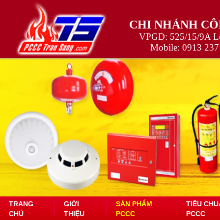
CHI NHÁNH CÔ
VPGD: 525/15/9A Lê
Mobile:
0913 237
TRANG
GIỚI
SẢN PHẨM
TIÊU CHU
CHỦ
THIỆU
PCCC
PCCC