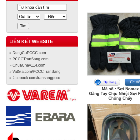
LIÊN KẾT WEBSITE
» DungCuPCCC.com
» PCCCTranSang.com
» ChuaChay114.com
» VatGia.com/PCCCTranSang
» facebook.com/transangpccc
Chi tiế
Đặt hàng
Mã số : Sợi Nomex
Găng Tay Chịu Nhiệt Sợi
Chống Cháy