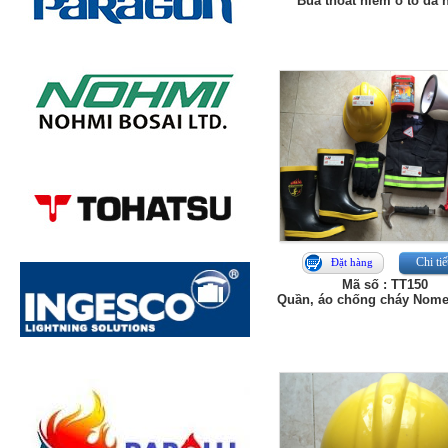
Búa thoát hiểm ô tô đa 
Chi tiế
Đặt hàng
Mã số : TT150
Quần, áo chống cháy Nome