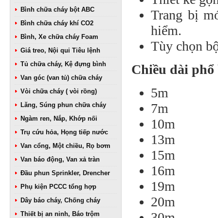
Bình chữa cháy bột ABC
Trang bị mó
Bình chữa cháy khí CO2
hiểm.
Bình, Xe chữa cháy Foam
Tùy chọn bộ 
Giá treo, Nội qui Tiêu lệnh
Tủ chữa cháy, Kệ đựng bình
Chiều dài phổ
Van góc (van tủ) chữa cháy
5m
Vòi chữa cháy ( vòi rồng)
7m
Lăng, Súng phun chữa cháy
Ngàm ren, Nắp, Khớp nối
10m
Trụ cứu hỏa, Họng tiếp nước
13m
Van cổng, Một chiều, Rọ bơm
15m
Van báo động, Van xả tràn
16m
Đầu phun Sprinkler, Drencher
19m
Phụ kiện PCCC tổng hợp
20m
Dây báo cháy, Chống cháy
30m
Thiết bị an ninh, Báo trộm